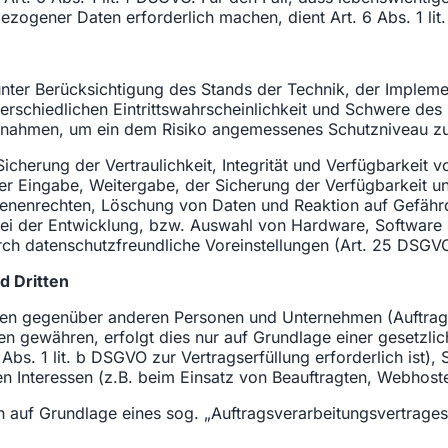
ezogener Daten erforderlich machen, dient Art. 6 Abs. 1 li
nter Berücksichtigung des Stands der Technik, der Implem
schiedlichen Eintrittswahrscheinlichkeit und Schwere des R
ßnahmen, um ein dem Risiko angemessenes Schutzniveau zu
herung der Vertraulichkeit, Integrität und Verfügbarkeit 
 der Eingabe, Weitergabe, der Sicherung der Verfügbarkeit 
fenenrechten, Löschung von Daten und Reaktion auf Gefährd
ei der Entwicklung, bzw. Auswahl von Hardware, Software 
ch datenschutzfreundliche Voreinstellungen (Art. 25 DSGV
d Dritten
en gegenüber anderen Personen und Unternehmen (Auftragsve
ten gewähren, erfolgt dies nur auf Grundlage einer gesetzli
 Abs. 1 lit. b DSGVO zur Vertragserfüllung erforderlich ist), 
n Interessen (z.B. beim Einsatz von Beauftragten, Webhoster
en auf Grundlage eines sog. „Auftragsverarbeitungsvertrages