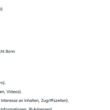
I)
cht Bonn
rn).
ien, Videos).
nteresse an Inhalten, Zugriffszeiten).
Informationen, IP-Adressen).