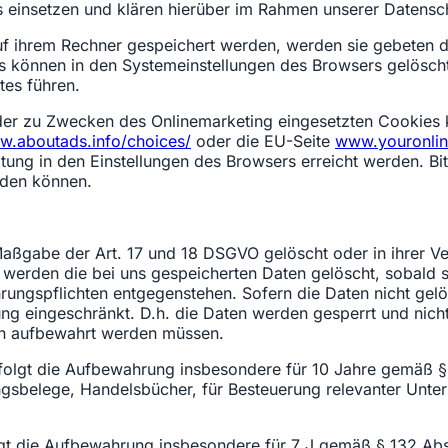
einsetzen und klären hierüber im Rahmen unserer Datensch
uf ihrem Rechner gespeichert werden, werden sie gebeten d
es können in den Systemeinstellungen des Browsers gelösc
es führen.
er zu Zwecken des Onlinemarketing eingesetzten Cookies kan
.aboutads.info/choices/
oder die EU-Seite
www.youronli
ung in den Einstellungen des Browsers erreicht werden. Bit
rden können.
aßgabe der Art. 17 und 18 DSGVO gelöscht oder in ihrer Ve
werden die bei uns gespeicherten Daten gelöscht, sobald s
ngspflichten entgegenstehen. Sofern die Daten nicht gelös
ng eingeschränkt. D.h. die Daten werden gesperrt und nicht 
en aufbewahrt werden müssen.
folgt die Aufbewahrung insbesondere für 10 Jahre gemäß §§
gsbelege, Handelsbücher, für Besteuerung relevanter Unterl
lgt die Aufbewahrung insbesondere für 7 J gemäß § 132 Ab