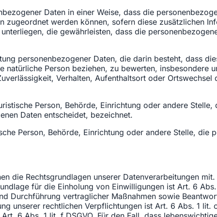
nbezogener Daten in einer Weise, dass die personenbezoge
son zugeordnet werden können, sofern diese zusätzlichen I
terliegen, die gewährleisten, dass die personenbezogenen D
rbeitung personenbezogener Daten, die darin besteht, dass
ne natürliche Person beziehen, zu bewerten, insbesondere um
Zuverlässigkeit, Verhalten, Aufenthaltsort oder Ortswechsel 
 juristische Person, Behörde, Einrichtung oder andere Stell
enen Daten entscheidet, bezeichnet.
stische Person, Behörde, Einrichtung oder andere Stelle, d
en die Rechtsgrundlagen unserer Datenverarbeitungen mit. 
undlage für die Einholung von Einwilligungen ist Art. 6 Abs.
und Durchführung vertraglicher Maßnahmen sowie Beantwortu
ng unserer rechtlichen Verpflichtungen ist Art. 6 Abs. 1 li
 Art. 6 Abs. 1 lit. f DSGVO. Für den Fall, dass lebenswichti